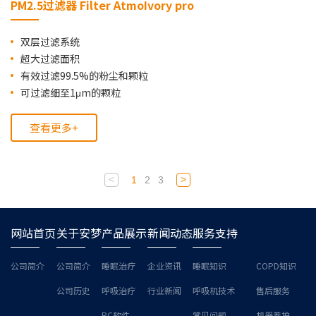
PM2.5过滤器 Filter AtmoIvory pro
双层过滤系统
超大过滤面积
有效过滤99.5%的粉尘和颗粒
可过滤细至1μm的颗粒
查看更多+
<
>
1
2
3
网站首页
关于安梦
产品展示
新闻动态
服务支持
公司简介
公司简介
睡眠治疗
企业资讯
睡眠知识
COPD知识
公司历史
呼吸治疗
行业新闻
呼吸机技术
售后服务
PC软件
常见问题
机器养护