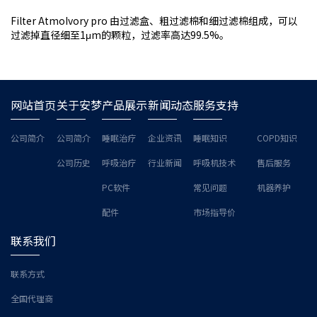
Filter AtmoIvory pro 由过滤盒、粗过滤棉和细过滤棉组成，可以
过滤掉直径细至1μm的颗粒，过滤率高达99.5%。
网站首页
关于安梦
产品展示
新闻动态
服务支持
公司简介
公司简介
睡眠治疗
企业资讯
睡眠知识
COPD知识
公司历史
呼吸治疗
行业新闻
呼吸机技术
售后服务
PC软件
常见问题
机器养护
配件
市场指导价
联系我们
联系方式
全国代理商