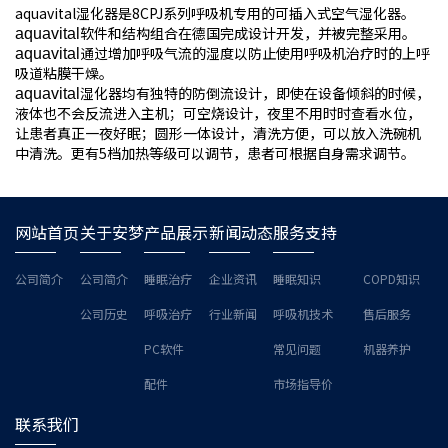
aquavital湿化器是8CPJ系列呼吸机专用的可插入式空气湿化器。
软件和结构组合在德国完成设计开发，并被完整采用。
aquavital
通过增加呼吸气流的湿度以防止使用呼吸机治疗时的上呼
aquavital
吸道粘膜干燥。
湿化器均有独特的防倒流设计，即使在设备倾斜的时候，
aquavital
液体也不会反流进入主机；可空烧设计，夜里不用时时查看水位，
让患者真正一夜好眠；圆形一体设计，清洗方便，可以放入洗碗机
中清洗。更有5档加热等级可以调节，患者可根据自身需求调节。
网站首页
关于安梦
产品展示
新闻动态
服务支持
公司简介
公司简介
睡眠治疗
企业资讯
睡眠知识
COPD知识
公司历史
呼吸治疗
行业新闻
呼吸机技术
售后服务
PC软件
常见问题
机器养护
配件
市场指导价
联系我们